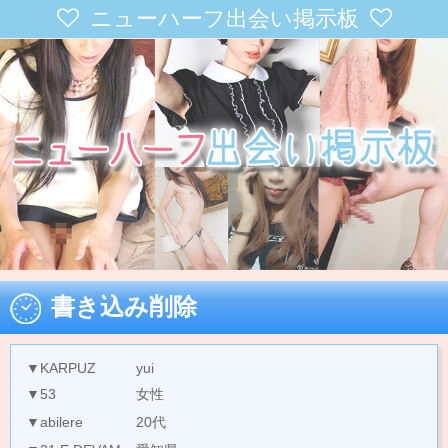
ニューハーフ出会い掲示板
書き込み削除
▼KARPUZ
yui
▼53
女性
▼abilere
20代