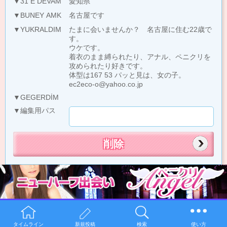
▼31 E DEVAM
愛知県
▼BUNEY AMK
名古屋です
▼YUKRALDIM
たまに会いませんか？ 名古屋に住む22歳で
す。
ウケです。
着衣のまま縛られたり、アナル、ペニクリを
攻められたり好きです。
体型は167 53 パッと見は、女の子。
ec2eco-o@yahoo.co.jp
▼GEGERDİM
▼編集用パス
タイムライン
新規投稿
検索
使い方