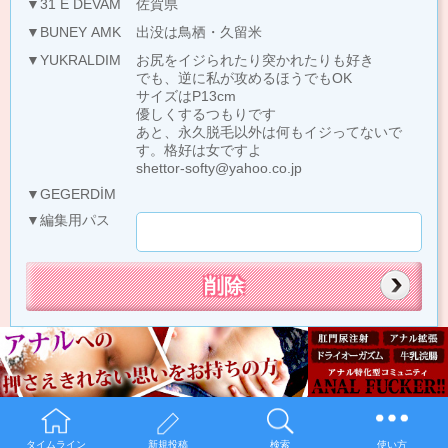
▼31 E DEVAM
佐賀県
▼BUNEY AMK
出没は鳥栖・久留米
▼YUKRALDIM
お尻をイジられたり突かれたりも好き
でも、逆に私が攻めるほうでもOK
サイズはP13cm
優しくするつもりです
あと、永久脱毛以外は何もイジってないで
す。格好は女ですよ
shettor-softy@yahoo.co.jp
▼GEGERDİM
▼編集用パス
タイムライン
新規投稿
検索
使い方