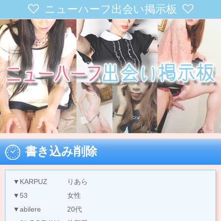
ニューハーフ出会い掲示板
書き込み削除
▼KARPUZ
りあら
▼53
女性
▼abilere
20代