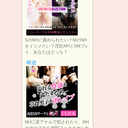
SのNHに責められたい？MのNH
をイジメたい？淫乱NHとSMプレ
イ。あなたはどっち？
雌逝
NHに逆アナルで犯されたり、NH
のデカマラを強制フェラさせられ