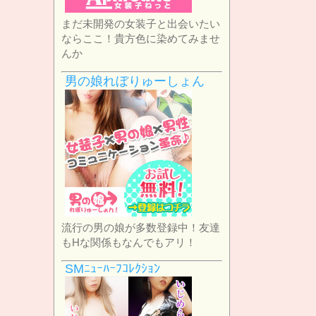
まだ未開発の女装子と出会いたい
ならここ！貴方色に染めてみませ
んか
男の娘れぼりゅーしょん
流行の男の娘が多数登録中！友達
もHな関係もなんでもアリ！
SMﾆｭｰﾊｰﾌｺﾚｸｼｮﾝ