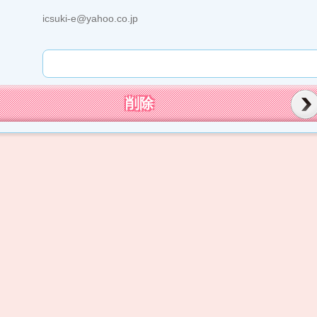
icsuki-e@yahoo.co.jp