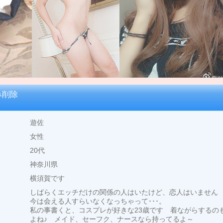
み削除
遊佐
女性
20代
神奈川県
横須賀です
しばらくエッチだけの関係の人はいたけど、恋人はいません
今は会える人すらいなくなっちゃって･･･。
私の事書くと、コスプレが好きな23歳です 着ながらするの
よね♪ メイド、セーフク、ナースなら持ってるよ～