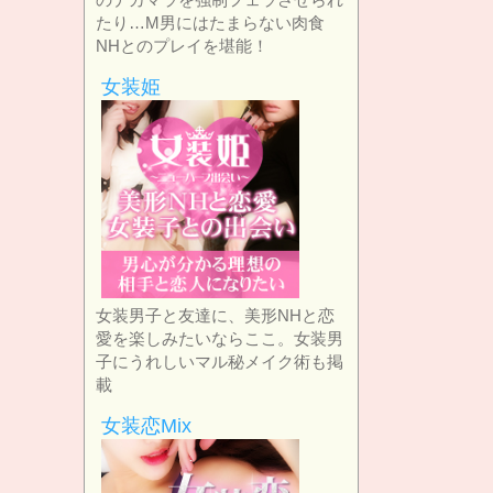
たり…M男にはたまらない肉食
NHとのプレイを堪能！
女装姫
女装男子と友達に、美形NHと恋
愛を楽しみたいならここ。女装男
子にうれしいマル秘メイク術も掲
載
女装恋Mix