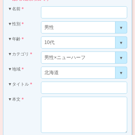
▼名前
＊
▼性別
＊
▼年齢
＊
▼カテゴリ
＊
▼地域
＊
▼タイトル
＊
▼本文
＊