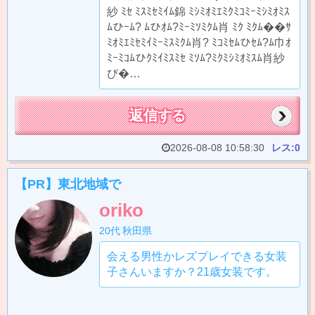
紗 ﾐｾ ﾐｽﾐｾﾐｲﾑ錦 ﾐｼﾐｵﾐｴﾐｸﾐｺﾐｰﾐｼﾐｵﾐｽ
ﾑひｰﾑ? ﾑひｵﾑ?ﾐｰﾐｿﾐｸﾑ肖 ﾐｸ ﾐｸﾑ��ｻ
ﾐｵﾐｴﾐｾﾐｲﾐｰﾐｽﾐｸﾑ肖? ﾐｺﾐｾﾑひｾﾑ?ﾑ巾ｵ
ﾐｰﾐｺﾑひｸﾐｲﾐｽﾐｾ ﾐｿﾑ?ﾐｸﾐｼﾐｵﾐｽﾑ肖紗
び�…
返信する
2026-08-08 10:58:30
レス:0
【PR】東北地域で
oriko
20代
秋田県
会える男性かレズプレイできる女装
子さんいますか？21歳女装です。