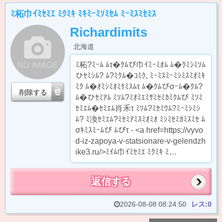
ﾐ柘巾ｲﾐｾﾐｴ ﾐｸﾐｷ ﾐｷﾐｰﾐｿﾐｾﾑ ﾐｰﾐｽﾐｾﾐｽ
Richardimits
北海道
ﾐ柘?ﾐｰﾑ ﾑτ�ｸﾑび巾ｲﾐｰﾐｵﾑ ﾑ�ｸﾐｼﾐｿﾑ
ひｾﾐｼﾑ? ﾑ?ﾐｸﾑ�ｺﾐｸ, ﾐｰﾐｽﾐｰﾐｼﾐｽﾐｵﾐｷ
ﾐｸ ﾑ�ｵﾐｼﾐｵﾐｹﾐｽﾑτ ﾑ�ｸﾑびσｰﾑ�ｸﾑ?
削除する
ﾑ�ひｾﾐｱﾑ ﾐｿﾑ?ﾐｵﾐｴﾐｻﾐｾﾐｶﾐｸﾑび ﾐｿﾐ
ｾﾐｴﾑ�ｾﾐｴﾑ肖禾τ ﾐｿﾑ?ﾐｾﾐｳﾑ?ﾐｰﾐｼﾐｼ
ﾑ? ﾐ渙ｾﾐｴﾑ?ﾐｾﾐｱﾐｽﾐｵﾐｵ ﾐｼﾐｾﾐｶﾐｽﾐｾ ﾑ
σｷﾐｽﾐｰﾑび ﾑびτ - <a href=https://vyvo
d-iz-zapoya-v-statsionare-v-gelendzh
ike3.ru/>ﾐｲﾑ巾ｲﾐｾﾐｴ ﾐｸﾐｷ ﾐ…
返信する
2026-08-08 08:24:50
レス:0