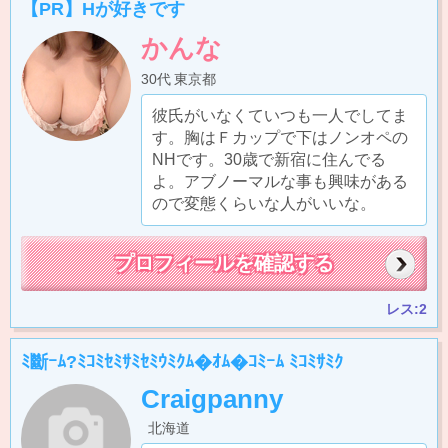
【PR】Hが好きです
かんな
30代
東京都
彼氏がいなくていつも一人でしてま
す。胸はＦカップで下はノンオペの
NHです。30歳で新宿に住んでる
よ。アブノーマルな事も興味がある
ので変態くらいな人がいいな。
プロフィールを確認する
レス:2
ﾐ斷ｰﾑ?ﾐｺﾐｾﾐｻﾐｾﾐｳﾐｸﾑ�ｵﾑ�ｺﾐｰﾑ ﾐｺﾐｻﾐｸ
Craigpanny
北海道