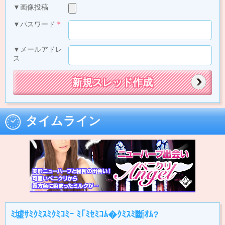
▼画像投稿
▼パスワード
＊
▼メールアドレ
ス
タイムライン
ﾐ墟ｻﾐｸﾐｽﾐｸﾐｺﾐｰ ﾐ｢ﾐｾﾐｺﾑ�ｸﾐｽﾐ斷ｵﾑ?