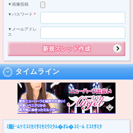
▼画像投稿
▼パスワード
＊
▼メールアドレ
ス
タイムライン
ﾐ斷ｰﾑ?ﾐｺﾐｾﾐｻﾐｾﾐｳﾐｸﾑ�ｵﾑ�ｺﾐｰﾑ ﾐｺﾐｻﾐｸ