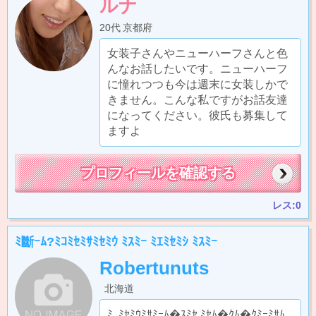
ルナ
20代
京都府
女装子さんやニューハーフさんと色
んなお話したいです。ニューハーフ
に憧れつつも今は週末に女装しかで
きません。こんな私ですがお話友達
になってください。彼氏も募集して
ますよ
プロフィールを確認する
レス:0
ﾐ斷ｰﾑ?ﾐｺﾐｾﾐｻﾐｾﾐｳ ﾐｽﾐｰ ﾐｴﾐｾﾐｼ ﾐｽﾐｰ
Robertunuts
北海道
ﾐ｡ﾐｾﾐｳﾐｻﾐｰﾑ�ｽﾐｾ ﾐｾﾑ�ｸﾑ�ｸﾐｰﾐｻﾑ