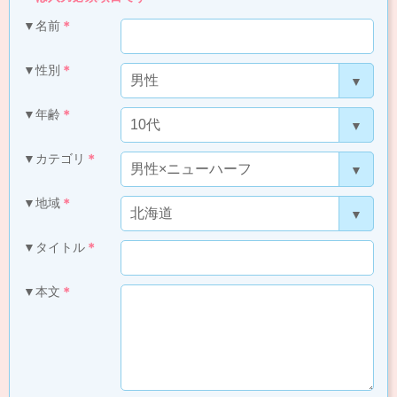
▼名前
＊
▼性別
＊
▼年齢
＊
▼カテゴリ
＊
▼地域
＊
▼タイトル
＊
▼本文
＊