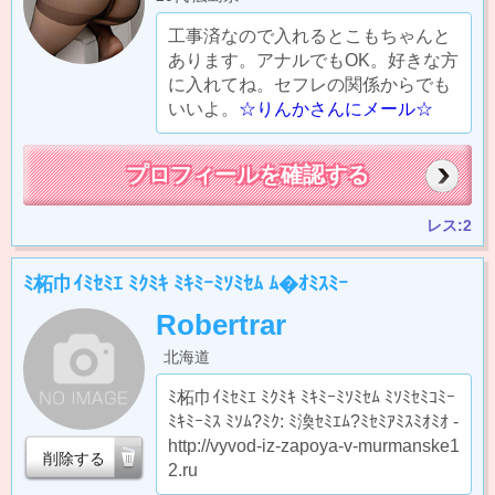
工事済なので入れるとこもちゃんと
あります。アナルでもOK。好きな方
に入れてね。セフレの関係からでも
いいよ。
☆りんかさんにメール☆
プロフィールを確認する
レス:2
ﾐ柘巾ｲﾐｾﾐｴ ﾐｸﾐｷ ﾐｷﾐｰﾐｿﾐｾﾑ ﾑ�ｵﾐｽﾐｰ
Robertrar
北海道
ﾐ柘巾ｲﾐｾﾐｴ ﾐｸﾐｷ ﾐｷﾐｰﾐｿﾐｾﾑ ﾐｿﾐｾﾐｺﾐｰ
ﾐｷﾐｰﾐｽ ﾐｿﾑ?ﾐｸ: ﾐ渙ｾﾐｴﾑ?ﾐｾﾐｱﾐｽﾐｵﾐｵ -
http://vyvod-iz-zapoya-v-murmanske1
削除する
2.ru