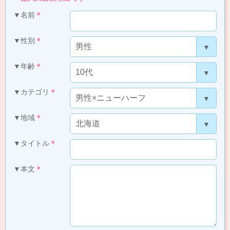
▼名前
＊
▼性別
＊
▼年齢
＊
▼カテゴリ
＊
▼地域
＊
▼タイトル
＊
▼本文
＊