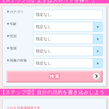
▼カテゴリ
▼年齢
▼性別
▼地域
▼画像の有無
【ステップ②】自分の目的を書き込みしよう
＊は入力必須項目です