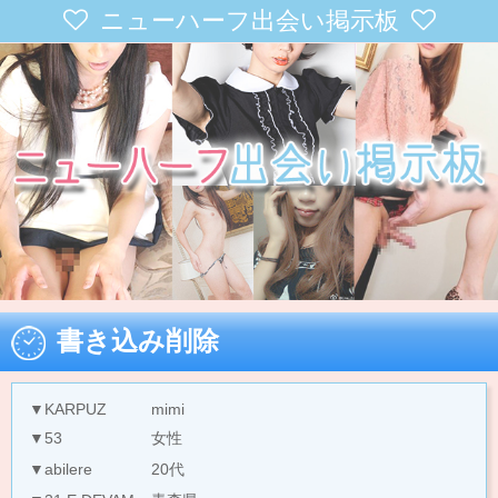
ニューハーフ出会い掲示板
書き込み削除
▼KARPUZ
mimi
▼53
女性
▼abilere
20代