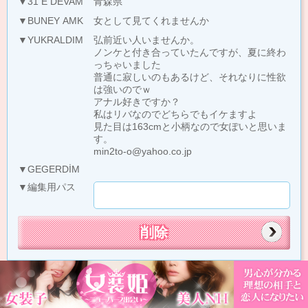
▼31 E DEVAM
青森県
▼BUNEY AMK
女として見てくれませんか
▼YUKRALDIM
弘前近い人いませんか。
ノンケと付き合っていたんですが、夏に終わ
っちゃいました
普通に寂しいのもあるけど、それなりに性欲
は強いのでｗ
アナル好きですか？
私はリバなのでどちらでもイケますよ
見た目は163cmと小柄なので女ぽいと思いま
す。
min2to-o@yahoo.co.jp
▼GEGERDİM
▼編集用パス